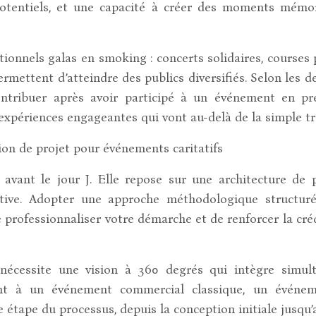
potentiels, et une capacité à créer des moments mémo
tionnels galas en smoking : concerts solidaires, courses p
ermettent d’atteindre des publics diversifiés. Selon les 
tribuer après avoir participé à un événement en prése
 expériences engageantes qui vont au-delà de la simple tr
ion de projet pour événements caritatifs
ant le jour J. Elle repose sur une architecture de pro
iative. Adopter une approche méthodologique struct
e professionnaliser votre démarche et de renforcer la cré
s nécessite une vision à 360 degrés qui intègre simult
ment à un événement commercial classique, un évén
 étape du processus, depuis la conception initiale jusqu