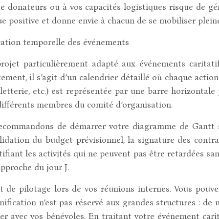
e donateurs ou à vos capacités logistiques risque de géné
e positive et donne envie à chacun de se mobiliser pleine
ication temporelle des événements
jet particulièrement adapté aux événements caritatifs
ement, il s’agit d’un calendrier détaillé où chaque actio
etterie, etc.) est représentée par une barre horizontale
s différents membres du comité d’organisation.
recommandons de démarrer votre diagramme de Gantt si
lidation du budget prévisionnel, la signature des contr
tifiant les activités qui ne peuvent pas être retardées s
pproche du jour J.
e pilotage lors de vos réunions internes. Vous pouvez
anification n’est pas réservé aux grandes structures : d
er avec vos bénévoles. En traitant votre événement cari