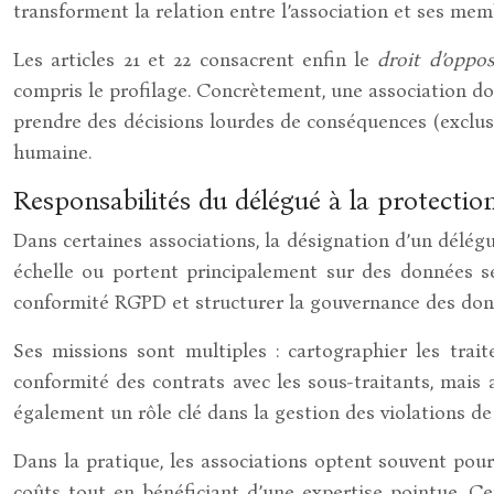
transforment la relation entre l’association et ses me
Les articles 21 et 22 consacrent enfin le
droit d’oppos
compris le profilage. Concrètement, une association doi
prendre des décisions lourdes de conséquences (exclusi
humaine.
Responsabilités du délégué à la protectio
Dans certaines associations, la désignation d’un délég
échelle ou portent principalement sur des données se
conformité RGPD et structurer la gouvernance des donné
Ses missions sont multiples : cartographier les traite
conformité des contrats avec les sous-traitants, mais a
également un rôle clé dans la gestion des violations d
Dans la pratique, les associations optent souvent pour 
coûts tout en bénéficiant d’une expertise pointue. Ce