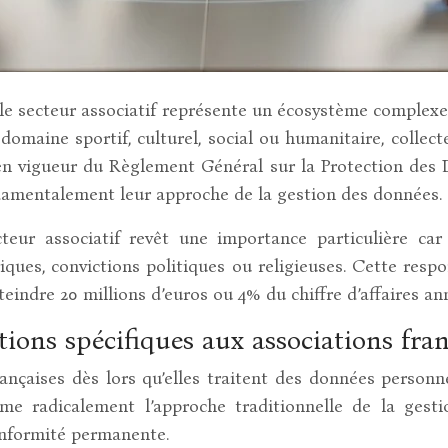
ce, le secteur associatif représente un écosystème comple
 domaine sportif, culturel, social ou humanitaire, collec
e en vigueur du Règlement Général sur la Protection des 
damentalement leur approche de la gestion des données.
eur associatif revêt une importance particulière car
ques, convictions politiques ou religieuses. Cette resp
teindre 20 millions d’euros ou 4% du chiffre d’affaires an
ons spécifiques aux associations fran
nçaises dès lors qu’elles traitent des données personn
rme radicalement l’approche traditionnelle de la gest
onformité permanente.