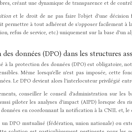
mbres, créant une dynamique de transparence et de contrô
ition
et le droit de ne pas faire l’objet d’une décisio
t permettre à tout adhérent de s’opposer facilement à la
on, refus de service, etc.) uniquement sur la base d’un 
n des données (DPO) dans les structures ass
ué à la protection des données (DPO) est obligatoire, n
nsibles. Même lorsqu’elle n’est pas imposée, cette fonc
es. Le DPO devient alors l’interlocuteur privilégié entr
ments, conseiller le conseil d’administration sur les b
ussi piloter les analyses d’impact (AIPD) lorsque des ri
e données en coordonnant la notification à la CNIL et, le
un DPO mutualisé (fédération, union nationale) ou extern
tte solution est particulièrement pertinente pour les p