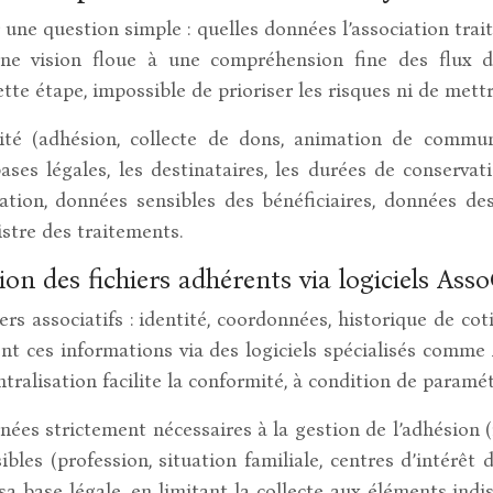
 question simple : quelles données l’association traite-t
e vision floue à une compréhension fine des flux d’i
 cette étape, impossible de prioriser les risques ni de met
té (adhésion, collecte de dons, animation de communa
 bases légales, les destinataires, les durées de conserva
ation, données sensibles des bénéficiaires, données de
istre des traitements.
ion des fichiers adhérents via logiciels As
s associatifs : identité, coordonnées, historique de cotis
nt ces informations via des logiciels spécialisés comme
ralisation facilite la conformité, à condition de paramét
onnées strictement nécessaires à la gestion de l’adhésion
bles (profession, situation familiale, centres d’intérêt 
 sa base légale, en limitant la collecte aux éléments 