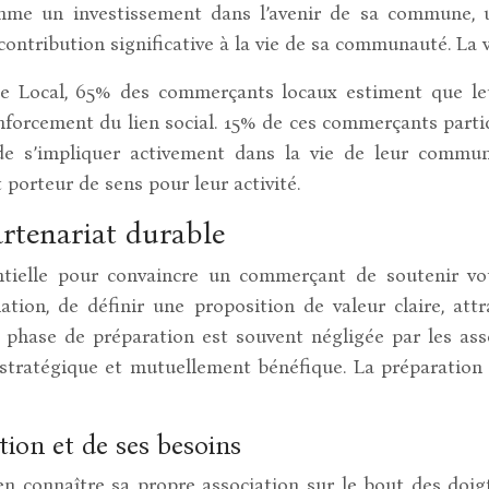
omme un investissement dans l’avenir de sa commune, u
contribution significative à la vie de sa communauté. La v
e Local, 65% des commerçants locaux estiment que leur
enforcement du lien social. 15% de ces commerçants part
é de s’impliquer activement dans la vie de leur commu
 porteur de sens pour leur activité.
artenariat durable
ielle pour convaincre un commerçant de soutenir votr
iation, de définir une proposition de valeur claire, att
 phase de préparation est souvent négligée par les asso
stratégique et mutuellement bénéfique. La préparation 
ion et de ses besoins
en connaître sa propre association sur le bout des doigt